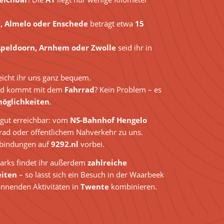
, Almelo oder Enschede
beträgt etwa
15
peldoorn, Arnhem oder Zwolle
seid ihr in
eicht ihr uns ganz bequem.
und kommt mit dem
Fahrrad
? Kein Problem – es
möglichkeiten
.
 gut erreichbar: vom
NS-Bahnhof Hengelo
rrad oder öffentlichem Nahverkehr zu uns.
erbindungen auf
9292.nl
vorbei.
arks findet ihr außerdem
zahlreiche
iten
– so lässt sich ein Besuch in der Waarbeek
nnenden Aktivitäten in
Twente
kombinieren.