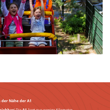
n der Nähe der A1
reichbar
! Die
A1
liegt nur wenige Kilometer