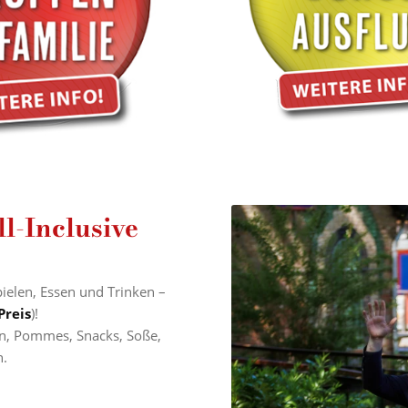
l-Inclusive
pielen, Essen und Trinken –
Preis
)!
en, Pommes, Snacks, Soße,
n.