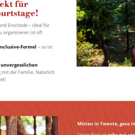
ekt für
urtstage!
nd Enschede – ideal für
organisieren ist oft
-Inclusive-Formel
– so ist
n
unvergesslichen
mit der Familie. Natürlich
et!
Mitten in Twente, ganz i
Unser Park ist
sehr gut er