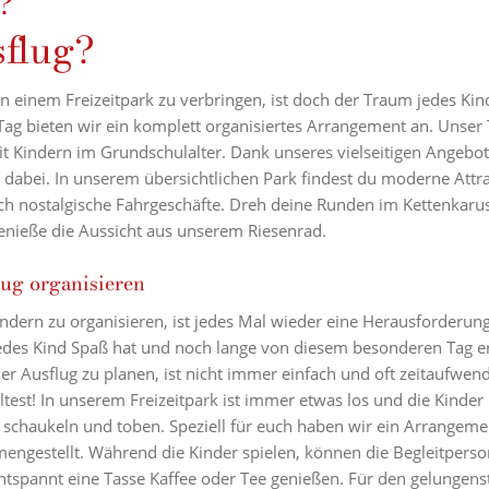
?
sflug?
n einem Freizeitpark zu verbringen, ist doch der Traum jedes Kind
ag bieten wir ein komplett organisiertes Arrangement an. Unser 
it Kindern im Grundschulalter. Dank unseres vielseitigen Angebots
s dabei. In unserem übersichtlichen Park findest du moderne Att
uch nostalgische Fahrgeschäfte. Dreh deine Runden im Kettenkarus
nieße die Aussicht aus unserem Riesenrad.
lug organisieren
ndern zu organisieren, ist jedes Mal wieder eine Herausforderung
edes Kind Spaß hat und noch lange von diesem besonderen Tag er
er Ausflug zu planen, ist nicht immer einfach und oft zeitaufwen
altest! In unserem Freizeitpark ist immer etwas los und die Kinde
, schaukeln und toben. Speziell für euch haben wir ein Arrangeme
ngestellt. Während die Kinder spielen, können die Begleitperso
ntspannt eine Tasse Kaffee oder Tee genießen. Für den gelungens