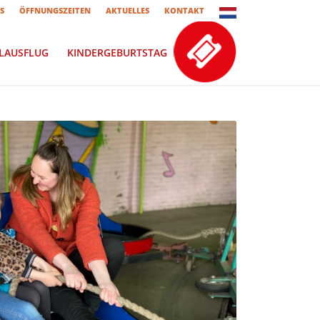
S
ÖFFNUNGSZEITEN
AKTUELLES
KONTAKT
LAUSFLUG
KINDERGEBURTSTAG