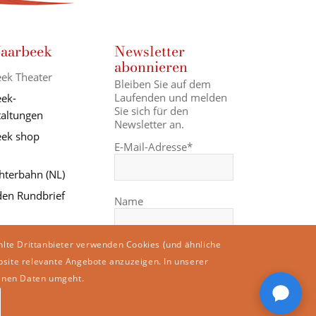
aarbeek
Newsletter
abonnieren
ek Theater
Bleiben Sie auf dem
Laufenden und melden
ek-
Sie sich für den
taltungen
Newsletter an.
ek shop
E-Mail-Adresse*
hterbahn (NL)
en Rundbrief
Name
hlte Drittanbieter verwenden Cookies (und ähnliche
bsite relevante Angebote anzuzeigen. In unserer
enen Daten umgeht.