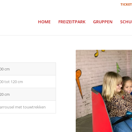
TICKET
HOME
FREIZEITPARK
GRUPPEN
SCHU
00 cm
00 tot 120 cm
20 cm
arrousel met touwtrekken