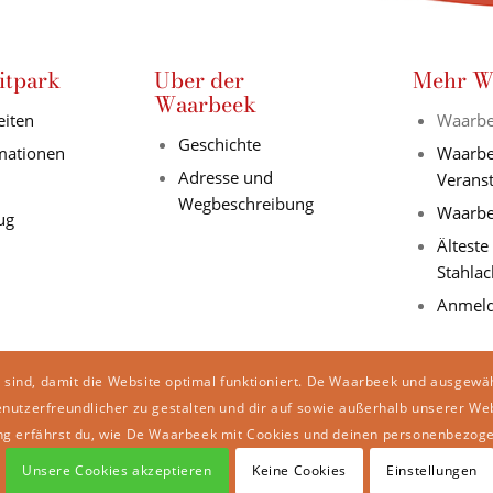
itpark
Uber der
Mehr W
Waarbeek
eiten
Waarbe
Geschichte
rmationen
Waarbe
Adresse und
Verans
Wegbeschreibung
Waarbe
ug
Älteste
Stahlac
Anmeld
 sind, damit die Website optimal funktioniert. De Waarbeek und ausgewä
enutzerfreundlicher zu gestalten und dir auf sowie außerhalb unserer We
ng erfährst du, wie De Waarbeek mit Cookies und deinen personenbezog
Unsere Cookies akzeptieren
Keine Cookies
Einstellungen