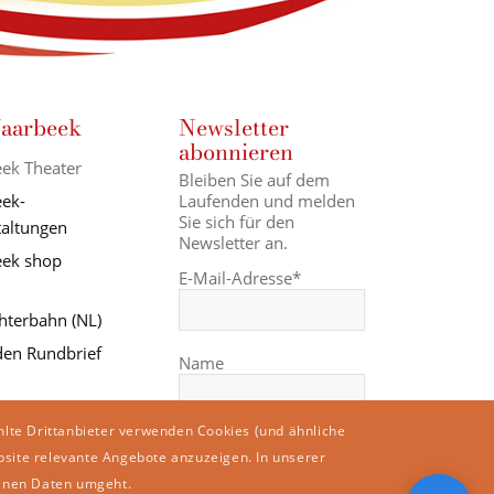
aarbeek
Newsletter
abonnieren
ek Theater
Bleiben Sie auf dem
Laufenden und melden
ek-
Sie sich für den
taltungen
Newsletter an.
ek shop
E-Mail-Adresse*
hterbahn (NL)
en Rundbrief
Name
hlte Drittanbieter verwenden Cookies (und ähnliche
bsite relevante Angebote anzuzeigen. In unserer
enen Daten umgeht.