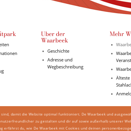
itpark
Uber der
Mehr W
Waarbeek
eiten
Waarbe
Geschichte
rmationen
Waarbe
Adresse und
Verans
Wegbeschreibung
Waarbe
ug
Älteste
Stahlac
Anmeld
 sind, damit die Website optimal funktioniert. De Waarbeek und ausgewä
enutzerfreundlicher zu gestalten und dir auf sowie außerhalb unserer We
ng erfährst du, wie De Waarbeek mit Cookies und deinen personenbezog