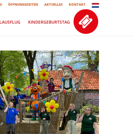
S
ÖFFNUNGSZEITEN
AKTUELLES
KONTAKT
LAUSFLUG
KINDERGEBURTSTAG