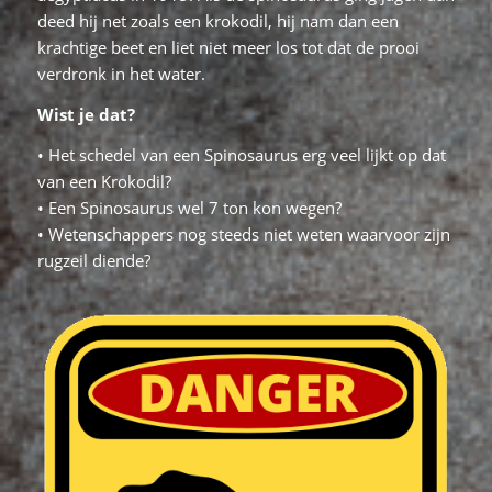
deed hij net zoals een krokodil, hij nam dan een
krachtige beet en liet niet meer los tot dat de prooi
verdronk in het water.
Wist je dat?
• Het schedel van een Spinosaurus erg veel lijkt op dat
van een Krokodil?
• Een Spinosaurus wel 7 ton kon wegen?
• Wetenschappers nog steeds niet weten waarvoor zijn
rugzeil diende?