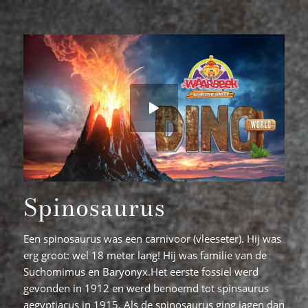
Spinosaurus
Een spinosaurus was een carnivoor (vleeseter). Hij was
erg groot: wel 18 meter lang! Hij was familie van de
Suchomimus en Baryonyx.Het eerste fossiel werd
gevonden in 1912 en werd benoemd tot spinsaurus
aegyptiacus in 1915. Als de spinosaurus ging jagen dan